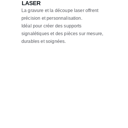
LASER
La gravure et la découpe laser offrent 
précision et personnalisation.
Idéal pour créer des supports 
signalétiques et des pièces sur mesure, 
durables et soignées.
Contact
Pour toute demande, écrivez-nous ou appelez-
nous.
Email
contact@absolutgraphic.com